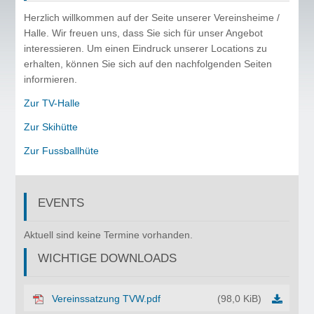
•
•
•
•
•
•
Herzlich willkommen auf der Seite unserer Vereinsheime /
Halle. Wir freuen uns, dass Sie sich für unser Angebot
interessieren. Um einen Eindruck unserer Locations zu
erhalten, können Sie sich auf den nachfolgenden Seiten
informieren.
Zur TV-Halle
Zur Skihütte
Zur Fussballhüte
EVENTS
©
Copyr
Aktuell sind keine Termine vorhanden.
2017
WICHTIGE DOWNLOADS
Turnv
Weile
in
Vereinssatzung TVW.pdf
(98,0 KiB)
den