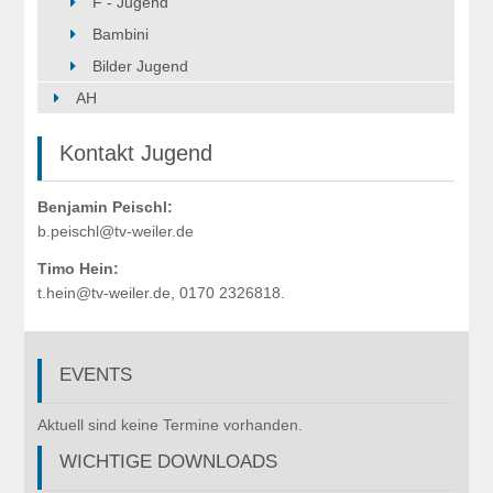
F - Jugend
Bambini
Bilder Jugend
AH
Kontakt Jugend
Benjamin Peischl:
b.peischl@tv-weiler.de
Timo Hein:
t.hein@tv-weiler.de, 0170 2326818.
EVENTS
©
Copyr
Aktuell sind keine Termine vorhanden.
2017
WICHTIGE DOWNLOADS
Turnv