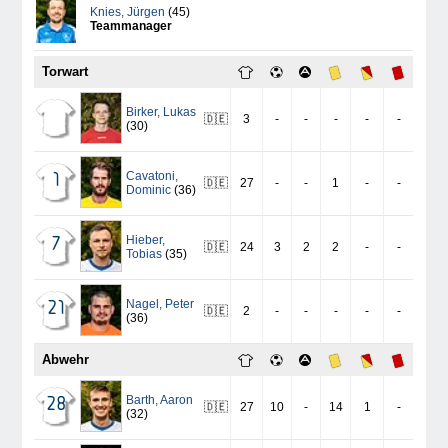
Knies
,
Jürgen
(45)
Teammanager
Torwart
Birker
,
Lukas
🇩🇪
3
-
-
-
-
-
(30)
Cavatoni
,
1
🇩🇪
27
-
-
1
-
-
Dominic
(36)
Hieber
,
7
🇩🇪
24
3
2
2
-
-
Tobias
(35)
Nagel
,
Peter
21
🇩🇪
2
-
-
-
-
-
(36)
Abwehr
Barth
,
Aaron
28
🇩🇪
27
10
-
14
1
-
(32)