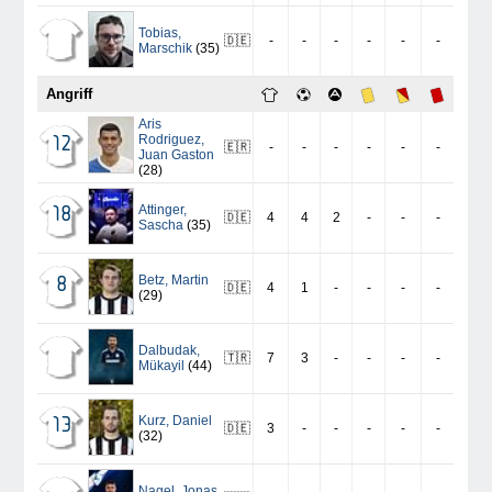
Tobias
,
🇩🇪
-
-
-
-
-
-
Marschik
(35)
Angriff
Aris
Rodriguez
,
12
🇪🇷
-
-
-
-
-
-
Juan Gaston
(28)
Attinger
,
18
🇩🇪
4
4
2
-
-
-
Sascha
(35)
Betz
,
Martin
8
🇩🇪
4
1
-
-
-
-
(29)
Dalbudak
,
🇹🇷
7
3
-
-
-
-
Mükayil
(44)
Kurz
,
Daniel
13
🇩🇪
3
-
-
-
-
-
(32)
Nagel
,
Jonas