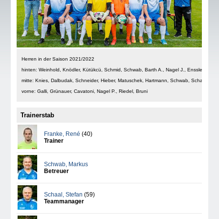
Herren in der Saison 2021/2022
hinten: Weinhold, Knödler, Kütükcü, Schmid, Schwab, Barth A., Nagel J., Enssle
mitte: Knies, Dalbudak, Schneider, Hieber, Matuschek, Hartmann, Schwab, Schaal
vorne: Galli, Grünauer, Cavatoni, Nagel P., Riedel, Bruni
Trainerstab
Franke
,
René
(40)
Trainer
Schwab
,
Markus
Betreuer
Schaal
,
Stefan
(59)
Teammanager