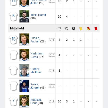
15
🇵🇱
16
2
1
-
-
-
Julian
(40)
Yesil
,
Hamit
6
10
4
-
-
-
-
(39)
Mittelfeld
Enssle
,
16
🇩🇪
8
2
1
1
-
-
Fabian
(28)
Hartmann
,
🇩🇪
4
-
-
-
-
-
David
(27)
Hieber
,
🇩🇪
1
-
-
-
-
-
Matthias
Knies
,
🇩🇪
-
-
-
-
-
-
Jürgen
(45)
Kütükcü
,
7
🇹🇷
10
3
1
-
-
-
Onur
(28)