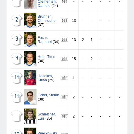
Clementelli
,
🇩🇪
-
-
-
-
-
-
Daniele
(24)
Brunner
,
2
Christopher
🇩🇪
13
-
-
-
-
-
(37)
Fuchs
,
3
🇩🇪
13
2
1
-
-
-
Raphael
(34)
Hein
,
Timo
4
🇩🇪
15
-
2
-
-
-
(36)
Hellekes
,
14
🇩🇪
1
-
-
-
-
-
Kilian
(29)
Ocker
,
Stefan
14
🇩🇪
2
-
-
-
-
-
(38)
Schleicher
,
🇩🇪
2
-
-
-
-
-
Luis
(35)
Wieckowski
,