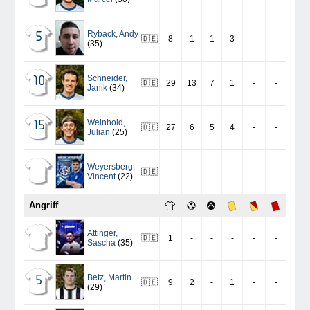
Ryback
,
Andy
5
🇩🇪
8
1
1
3
-
-
(35)
Schneider
,
10
🇩🇪
29
13
7
1
-
-
Janik
(34)
Weinhold
,
15
🇩🇪
27
6
5
4
-
-
Julian
(25)
Weyersberg
,
🇩🇪
-
-
-
-
-
-
Vincent
(22)
Angriff
Attinger
,
🇩🇪
1
-
-
-
-
-
Sascha
(35)
Betz
,
Martin
5
🇩🇪
9
2
-
1
-
-
(29)