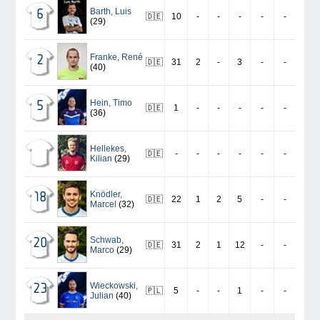
Barth
,
Luis
6
🇩🇪
10
-
-
-
-
-
(29)
Franke
,
René
2
🇩🇪
31
2
-
3
-
-
(40)
Hein
,
Timo
5
🇩🇪
1
-
-
-
-
-
(36)
Hellekes
,
🇩🇪
-
-
-
-
-
-
Kilian
(29)
Knödler
,
18
🇩🇪
22
1
2
5
-
-
Marcel
(32)
Schwab
,
20
🇩🇪
31
2
1
12
-
-
Marco
(29)
Wieckowski
,
23
🇵🇱
5
-
-
1
-
-
Julian
(40)