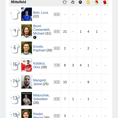
Mittelfeld
Betz
,
Luca
🇩🇪
-
-
-
-
-
-
(22)
Bruni-
Clementelli
,
4
🇩🇪
21
-
1
4
1
-
Michael
(31)
Enssle
,
6
🇩🇪
2
-
-
2
-
-
Raphael
(26)
Kütükcü
,
16
🇹🇷
8
3
4
1
-
-
Onur
(28)
Mangold
,
14
🇩🇪
15
-
-
9
-
-
Jamal
(25)
Matuschek
,
13
Sebastian
🇩🇪
7
1
-
1
-
-
(26)
Riedel
,
19
🇩🇪
3
-
-
-
-
-
Marcel
(30)