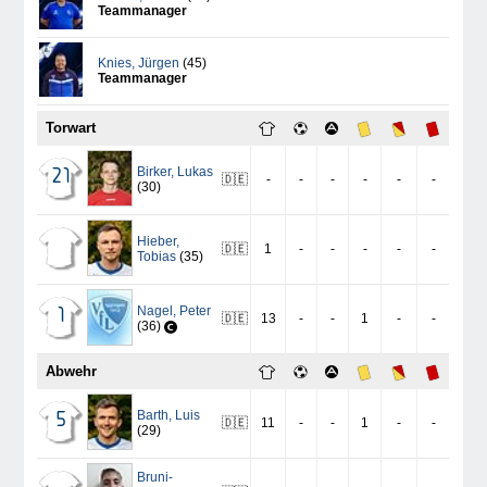
Teammanager
Knies
,
Jürgen
(45)
Teammanager
Torwart
Birker
,
Lukas
21
🇩🇪
-
-
-
-
-
-
(30)
Hieber
,
🇩🇪
1
-
-
-
-
-
Tobias
(35)
Nagel
,
Peter
1
🇩🇪
13
-
-
1
-
-
(36)
Abwehr
Barth
,
Luis
5
🇩🇪
11
-
-
1
-
-
(29)
Bruni-