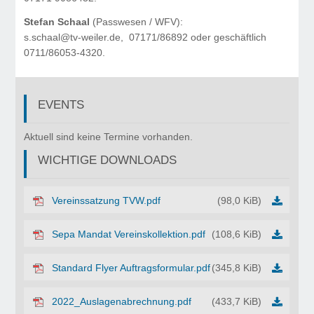
Stefan Schaal
(Passwesen / WFV):
s.schaal@tv-weiler.de, 07171/86892 oder geschäftlich
0711/86053-4320.
EVENTS
©
Copyr
Aktuell sind keine Termine vorhanden.
2017
WICHTIGE DOWNLOADS
Turnv
Weile
in
Vereinssatzung TVW.pdf
(98,0 KiB)
den
Berg
Sepa Mandat Vereinskollektion.pdf
(108,6 KiB)
1920
e.V.
Standard Flyer Auftragsformular.pdf
(345,8 KiB)
2022_Auslagenabrechnung.pdf
(433,7 KiB)