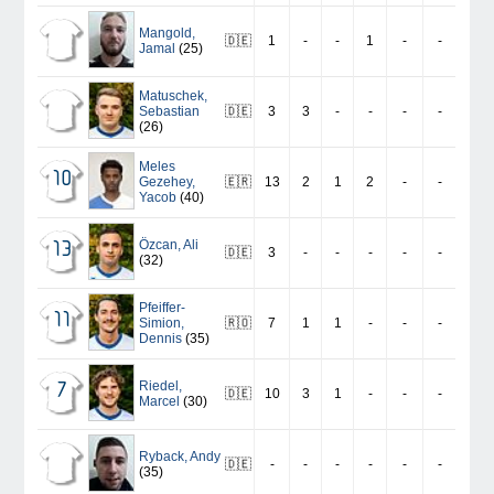
Mangold
,
🇩🇪
1
-
-
1
-
-
Jamal
(25)
Matuschek
,
Sebastian
🇩🇪
3
3
-
-
-
-
(26)
Meles
10
Gezehey
,
🇪🇷
13
2
1
2
-
-
Yacob
(40)
Özcan
,
Ali
13
🇩🇪
3
-
-
-
-
-
(32)
Pfeiffer-
11
Simion
,
🇷🇴
7
1
1
-
-
-
Dennis
(35)
Riedel
,
7
🇩🇪
10
3
1
-
-
-
Marcel
(30)
Ryback
,
Andy
🇩🇪
-
-
-
-
-
-
(35)