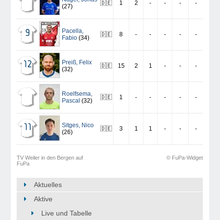
🇩🇪
1
2
-
-
-
-
(27)
Pacella
,
9
🇩🇪
8
-
-
-
-
-
Fabio
(34)
Preiß
,
Felix
12
🇩🇪
15
2
1
-
-
-
(32)
Roelfsema
,
🇩🇪
1
-
-
-
-
-
Pascal
(32)
Sitges
,
Nico
11
🇩🇪
3
1
1
-
-
-
(26)
TV Weiler in den Bergen auf
© FuPa-Widget
FuPa
Aktuelles
Aktive
Live und Tabelle