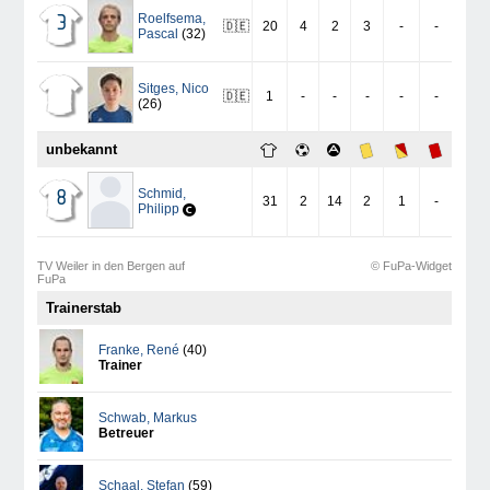
Roelfsema
,
3
🇩🇪
20
4
2
3
-
-
Pascal
(32)
Sitges
,
Nico
🇩🇪
1
-
-
-
-
-
(26)
unbekannt
Schmid
,
8
31
2
14
2
1
-
Philipp
TV Weiler in den Bergen auf
© FuPa-Widget
FuPa
Trainerstab
Franke
,
René
(40)
Trainer
Schwab
,
Markus
Betreuer
Schaal
,
Stefan
(59)