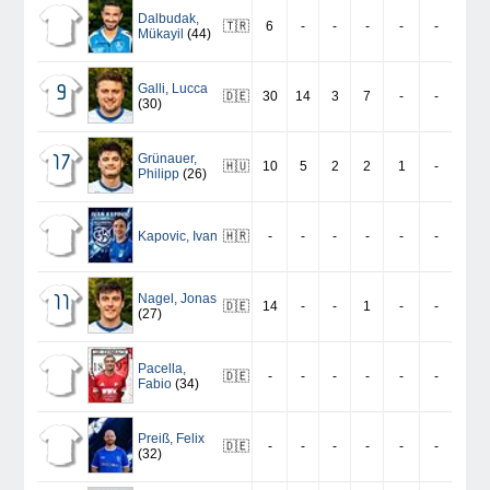
Dalbudak
,
🇹🇷
6
-
-
-
-
-
Mükayil
(44)
Galli
,
Lucca
9
🇩🇪
30
14
3
7
-
-
(30)
Grünauer
,
17
🇭🇺
10
5
2
2
1
-
Philipp
(26)
Kapovic
,
Ivan
🇭🇷
-
-
-
-
-
-
Nagel
,
Jonas
11
🇩🇪
14
-
-
1
-
-
(27)
Pacella
,
🇩🇪
-
-
-
-
-
-
Fabio
(34)
Preiß
,
Felix
🇩🇪
-
-
-
-
-
-
(32)